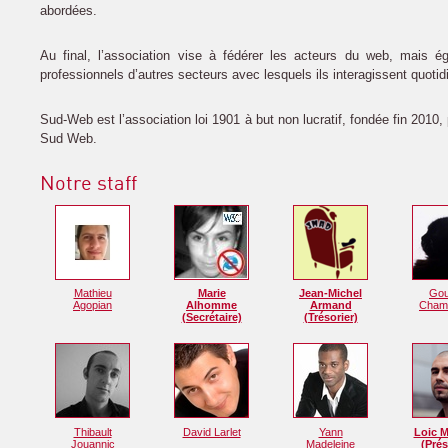
abordées.
Au final, l’association vise à fédérer les acteurs du web, mais 
professionnels d’autres secteurs avec lesquels ils interagissent quoti
Sud-Web est l’association loi 1901 à but non lucratif, fondée fin 2010,
Sud Web.
Notre staff
Mathieu
Marie
Jean-Michel
Gou
Agopian
Alhomme
Armand
Cham
(Secrétaire)
(Trésorier)
Thibault
David Larlet
Yann
Loic 
Jouannic
Madeleine
(Prés