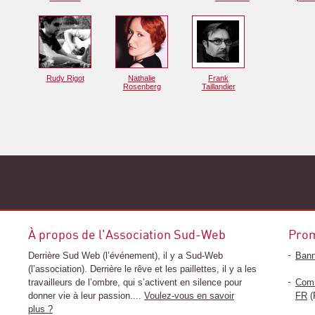
Rudy Rigot
Nathalie
Frank
Rosenberg
Taillandier
À propos de l'Association Sud-Web
Pro
Derrière Sud Web (l’événement), il y a Sud-Web
Bann
(l’association). Derrière le rêve et les paillettes, il y a les
travailleurs de l’ombre, qui s’activent en silence pour
Comm
donner vie à leur passion....
Voulez-vous en savoir
FR
(
plus ?