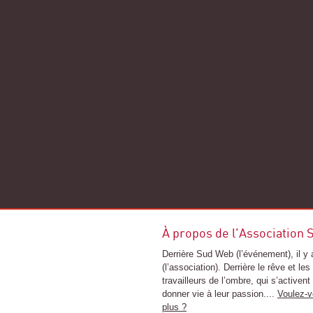
À propos de l'Association
Derrière Sud Web (l’événement), il 
(l’association). Derrière le rêve et les 
travailleurs de l’ombre, qui s’activent
donner vie à leur passion....
Voulez-v
plus ?