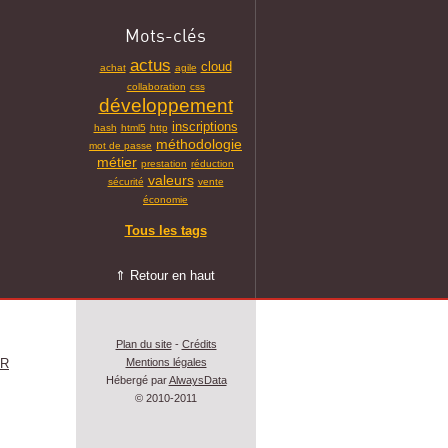
Mots-clés
actus
cloud
achat
agile
collaboration
css
développement
inscriptions
hash
html5
http
méthodologie
mot de passe
métier
prestation
réduction
valeurs
sécurité
vente
économie
Tous les tags
⇑ Retour en haut
Plan du site
-
Crédits
FR
Mentions légales
Hébergé par
AlwaysData
© 2010-2011