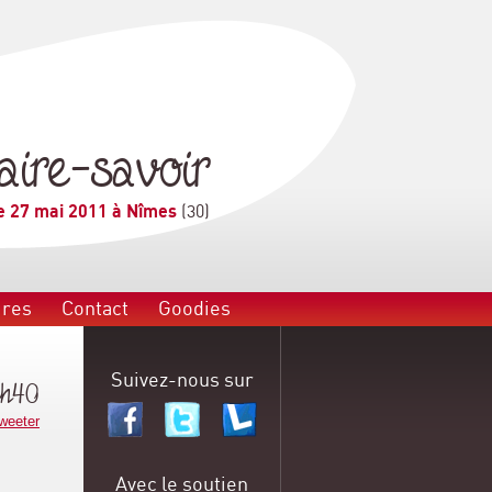
aire-savoir
e 27 mai 2011 à Nîmes
(30)
ires
Contact
Goodies
Suivez-nous sur
6h40
weeter
Avec le soutien