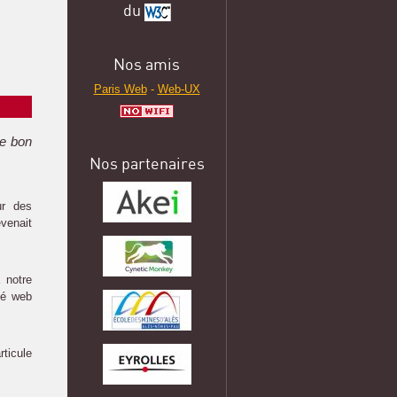
du
Nos amis
Paris Web
-
Web-UX
le bon
Nos partenaires
ur des
evenait
 notre
té web
rticule