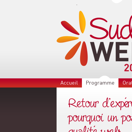
Aller au menu
-
Aller au contenu
Accueil
Programme
Ora
Retour d'expé
pourquoi un p
qualité web