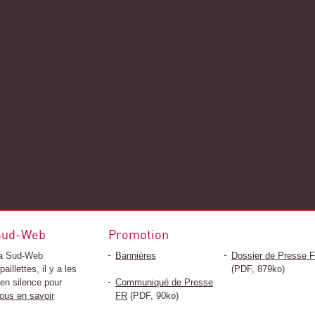
 Sud-Web
Promotion
y a Sud-Web
Bannières
Dossier de Presse 
paillettes, il y a les
(PDF, 879ko)
 en silence pour
Communiqué de Presse
ous en savoir
FR
(PDF, 90ko)