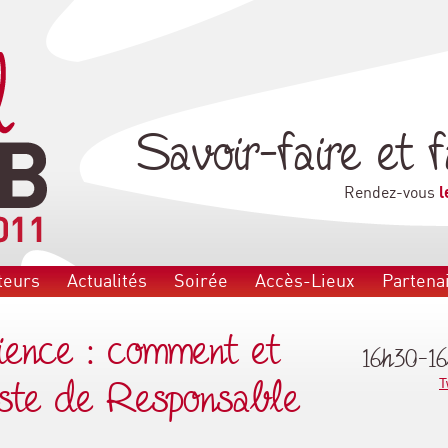
Savoir-faire et f
l
Rendez-vous
teurs
Actualités
Soirée
Accès-Lieux
Partena
rience : comment et
16h30-1
oste de Responsable
T