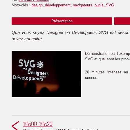
Mots-clés :
design
,
développement
,
navigateurs
,
outils
,
SVG
Présentation
Que vous soyez Designer ou Développeur, SVG est désorm
devez connaitre.
Démonstration par l’exemple
SVG et quel sont les probl
20 minutes intenses au 
connue.
14h00-14h20