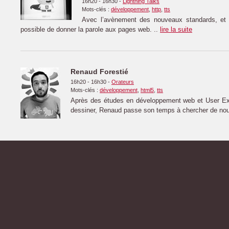
16h20 - 16h30
-
Lightning Talks
Mots-clés :
développement
,
http
,
tts
Avec l’avènement des nouveaux standards, et d
possible de donner la parole aux pages web. ..
lire la suite
Renaud Forestié
16h20 - 16h30
-
Orateurs
Mots-clés :
développement
,
html5
,
tts
Après des études en développement web et User Ex
dessiner, Renaud passe son temps à chercher de nou